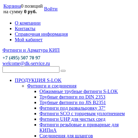
Корзина
0 позиций
Войти
на сумму
0 руб.
О компании
Контакты
Справочная информация
Мой кабинет
Фитинги и Арматура КИП
+7 (495) 507 70 97
welcome@dk-service.ru
ПРОДУКЦИЯ S-LOK
Фитинги и соединения
Обжимные трубные фитинги S-LOK
Трубные фитинги по DIN 2353
Трубные фитинги по JIS B2351
Фитинги под развальцовку 37°
Фитинги SCO с торцевым уплотнением
Фитинги UHP для чистых сред
Фитинги резьбовые и приварные для
КИПиА
Соединения для шлангов