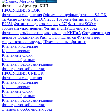
Фитинги и Арматура КИП
ПРОДУКЦИЯ S-LOK
Фитинги и соединения
Обжимные трубные фитинги S-LOK
Трубные фитинги по DIN 2353
Трубные фитинги по JIS
B2351
Фитинги под развальцовку 37°
Фитинги SCO с
торцевым уплотнением
Фитинги UHP для чистых сред
Фитинги резьбовые и приварные для КИПиА
Соединения для
шлангов
Соединения Push-On для шлангов
Фитинги для
сверхвысокого вакуума
Штампованные фитинги
Клапаны игольчатые
Краны шаровые
Клапанные блоки
Клапаны обратные
Клапаны предохранительные
Фильтры тонкой очистки
ПРОДУКЦИЯ UNILOK
Фитинги и соединения
Клапаны игольчатые
Краны шаровые
Клапанные блоки
Клапаны обратные
Клапаны предохранительные
Фильтры тонкой очистки
Элементы особо чистых сред