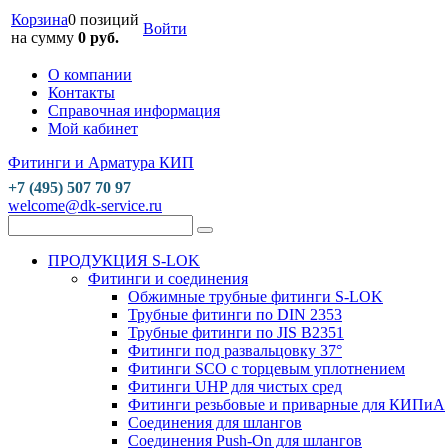
Корзина
0 позиций
Войти
на сумму
0 руб.
О компании
Контакты
Справочная информация
Мой кабинет
Фитинги и Арматура КИП
+7 (495) 507 70 97
welcome@dk-service.ru
ПРОДУКЦИЯ S-LOK
Фитинги и соединения
Обжимные трубные фитинги S-LOK
Трубные фитинги по DIN 2353
Трубные фитинги по JIS B2351
Фитинги под развальцовку 37°
Фитинги SCO с торцевым уплотнением
Фитинги UHP для чистых сред
Фитинги резьбовые и приварные для КИПиА
Соединения для шлангов
Соединения Push-On для шлангов