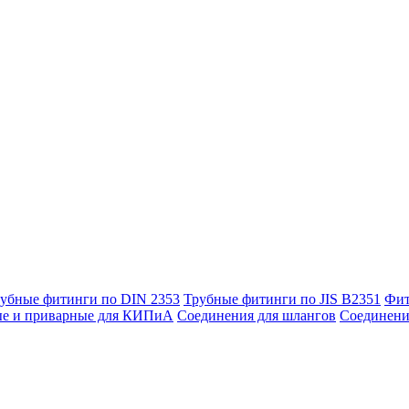
убные фитинги по DIN 2353
Трубные фитинги по JIS B2351
Фит
ые и приварные для КИПиА
Соединения для шлангов
Соединени