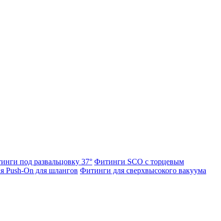
инги под развальцовку 37°
Фитинги SCO с торцевым
я Push-On для шлангов
Фитинги для сверхвысокого вакуума