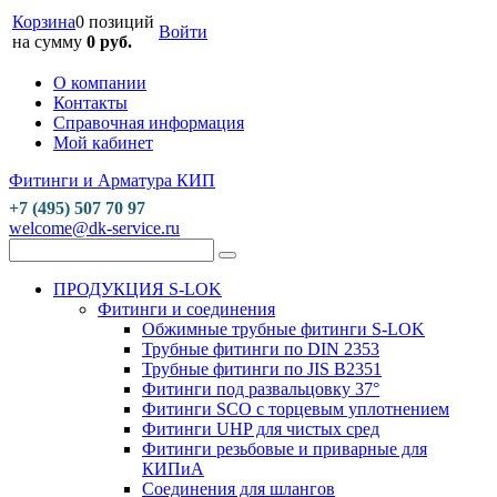
Корзина
0 позиций
Войти
на сумму
0 руб.
О компании
Контакты
Справочная информация
Мой кабинет
Фитинги и Арматура КИП
+7 (495) 507 70 97
welcome@dk-service.ru
ПРОДУКЦИЯ S-LOK
Фитинги и соединения
Обжимные трубные фитинги S-LOK
Трубные фитинги по DIN 2353
Трубные фитинги по JIS B2351
Фитинги под развальцовку 37°
Фитинги SCO с торцевым уплотнением
Фитинги UHP для чистых сред
Фитинги резьбовые и приварные для
КИПиА
Соединения для шлангов