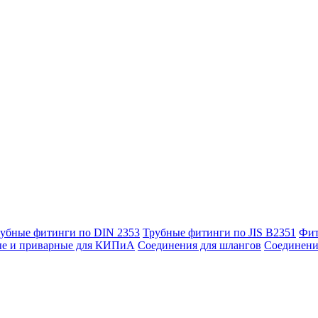
убные фитинги по DIN 2353
Трубные фитинги по JIS B2351
Фит
ые и приварные для КИПиА
Соединения для шлангов
Соединени