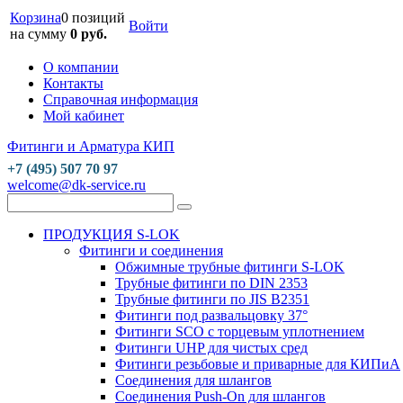
Корзина
0 позиций
Войти
на сумму
0 руб.
О компании
Контакты
Справочная информация
Мой кабинет
Фитинги и Арматура КИП
+7 (495) 507 70 97
welcome@dk-service.ru
ПРОДУКЦИЯ S-LOK
Фитинги и соединения
Обжимные трубные фитинги S-LOK
Трубные фитинги по DIN 2353
Трубные фитинги по JIS B2351
Фитинги под развальцовку 37°
Фитинги SCO с торцевым уплотнением
Фитинги UHP для чистых сред
Фитинги резьбовые и приварные для КИПиА
Соединения для шлангов
Соединения Push-On для шлангов