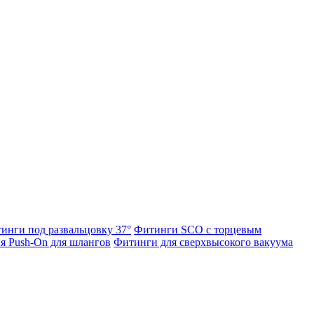
инги под развальцовку 37°
Фитинги SCO с торцевым
я Push-On для шлангов
Фитинги для сверхвысокого вакуума