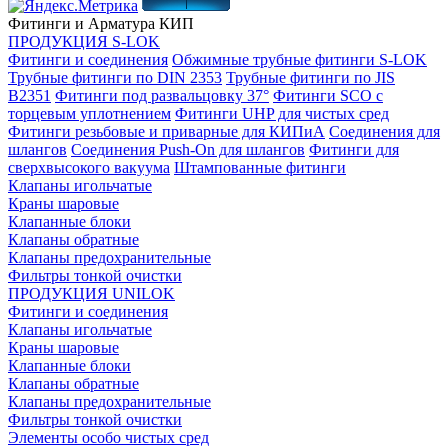
Фитинги и Арматура КИП
ПРОДУКЦИЯ S-LOK
Фитинги и соединения
Обжимные трубные фитинги S-LOK
Трубные фитинги по DIN 2353
Трубные фитинги по JIS
B2351
Фитинги под развальцовку 37°
Фитинги SCO с
торцевым уплотнением
Фитинги UHP для чистых сред
Фитинги резьбовые и приварные для КИПиА
Соединения для
шлангов
Соединения Push-On для шлангов
Фитинги для
сверхвысокого вакуума
Штампованные фитинги
Клапаны игольчатые
Краны шаровые
Клапанные блоки
Клапаны обратные
Клапаны предохранительные
Фильтры тонкой очистки
ПРОДУКЦИЯ UNILOK
Фитинги и соединения
Клапаны игольчатые
Краны шаровые
Клапанные блоки
Клапаны обратные
Клапаны предохранительные
Фильтры тонкой очистки
Элементы особо чистых сред