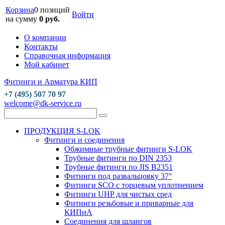
Корзина
0 позиций
Войти
на сумму
0 руб.
О компании
Контакты
Справочная информация
Мой кабинет
Фитинги и Арматура КИП
+7 (495) 507 70 97
welcome@dk-service.ru
ПРОДУКЦИЯ S-LOK
Фитинги и соединения
Обжимные трубные фитинги S-LOK
Трубные фитинги по DIN 2353
Трубные фитинги по JIS B2351
Фитинги под развальцовку 37°
Фитинги SCO с торцевым уплотнением
Фитинги UHP для чистых сред
Фитинги резьбовые и приварные для
КИПиА
Соединения для шлангов