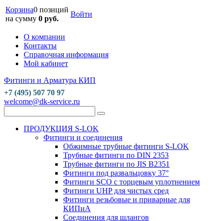
Корзина
0 позиций
Войти
на сумму
0 руб.
О компании
Контакты
Справочная информация
Мой кабинет
Фитинги и Арматура КИП
+7 (495) 507 70 97
welcome@dk-service.ru
ПРОДУКЦИЯ S-LOK
Фитинги и соединения
Обжимные трубные фитинги S-LOK
Трубные фитинги по DIN 2353
Трубные фитинги по JIS B2351
Фитинги под развальцовку 37°
Фитинги SCO с торцевым уплотнением
Фитинги UHP для чистых сред
Фитинги резьбовые и приварные для
КИПиА
Соединения для шлангов