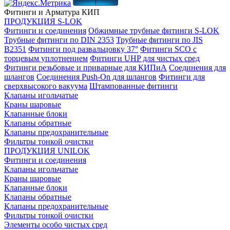
Фитинги и Арматура КИП
ПРОДУКЦИЯ S-LOK
Фитинги и соединения
Обжимные трубные фитинги S-LOK
Трубные фитинги по DIN 2353
Трубные фитинги по JIS
B2351
Фитинги под развальцовку 37°
Фитинги SCO с
торцевым уплотнением
Фитинги UHP для чистых сред
Фитинги резьбовые и приварные для КИПиА
Соединения для
шлангов
Соединения Push-On для шлангов
Фитинги для
сверхвысокого вакуума
Штампованные фитинги
Клапаны игольчатые
Краны шаровые
Клапанные блоки
Клапаны обратные
Клапаны предохранительные
Фильтры тонкой очистки
ПРОДУКЦИЯ UNILOK
Фитинги и соединения
Клапаны игольчатые
Краны шаровые
Клапанные блоки
Клапаны обратные
Клапаны предохранительные
Фильтры тонкой очистки
Элементы особо чистых сред