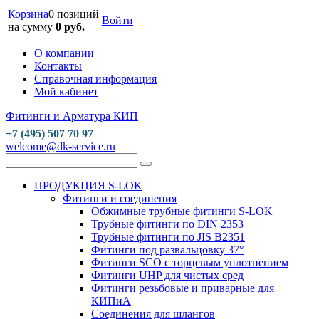
Корзина
0 позиций
Войти
на сумму
0 руб.
О компании
Контакты
Справочная информация
Мой кабинет
Фитинги и Арматура КИП
+7 (495) 507 70 97
welcome@dk-service.ru
ПРОДУКЦИЯ S-LOK
Фитинги и соединения
Обжимные трубные фитинги S-LOK
Трубные фитинги по DIN 2353
Трубные фитинги по JIS B2351
Фитинги под развальцовку 37°
Фитинги SCO с торцевым уплотнением
Фитинги UHP для чистых сред
Фитинги резьбовые и приварные для
КИПиА
Соединения для шлангов