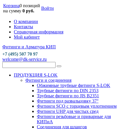
Корзина
0 позиций
Войти
на сумму
0 руб.
О компании
Контакты
Справочная информация
Мой кабинет
Фитинги и Арматура КИП
+7 (495) 507 70 97
welcome@dk-service.ru
ПРОДУКЦИЯ S-LOK
Фитинги и соединения
Обжимные трубные фитинги S-LOK
Трубные фитинги по DIN 2353
Трубные фитинги по JIS B2351
Фитинги под развальцовку 37°
Фитинги SCO с торцевым уплотнением
Фитинги UHP для чистых сред
Фитинги резьбовые и приварные для
КИПиА
Соединения для шлангов