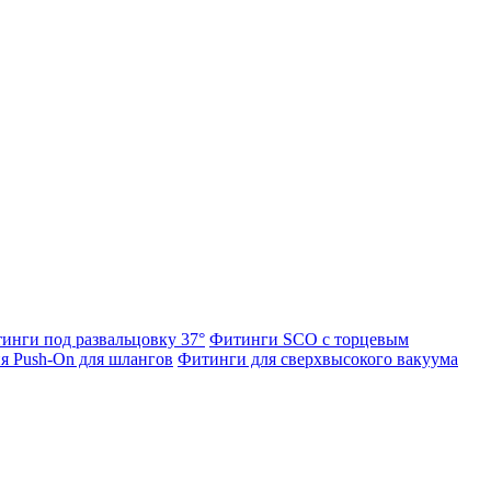
инги под развальцовку 37°
Фитинги SCO с торцевым
я Push-On для шлангов
Фитинги для сверхвысокого вакуума