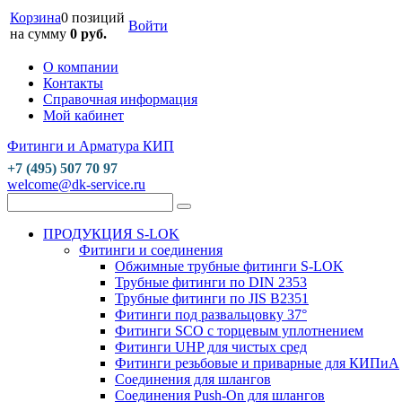
Корзина
0 позиций
Войти
на сумму
0 руб.
О компании
Контакты
Справочная информация
Мой кабинет
Фитинги и Арматура КИП
+7 (495) 507 70 97
welcome@dk-service.ru
ПРОДУКЦИЯ S-LOK
Фитинги и соединения
Обжимные трубные фитинги S-LOK
Трубные фитинги по DIN 2353
Трубные фитинги по JIS B2351
Фитинги под развальцовку 37°
Фитинги SCO с торцевым уплотнением
Фитинги UHP для чистых сред
Фитинги резьбовые и приварные для КИПиА
Соединения для шлангов
Соединения Push-On для шлангов