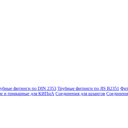
убные фитинги по DIN 2353
Трубные фитинги по JIS B2351
Фит
ые и приварные для КИПиА
Соединения для шлангов
Соединени