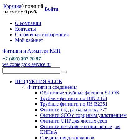
Корзина
0 позиций
Войти
на сумму
0 руб.
О компании
Контакты
Справочная информация
Мой кабинет
Фитинги и Арматура КИП
+7 (495) 507 70 97
welcome@dk-service.ru
ПРОДУКЦИЯ S-LOK
Фитинги и соединения
Обжимные трубные фитинги S-LOK
Трубные фитинги по DIN 2353
Трубные фитинги по JIS B2351
Фитинги под развальцовку 37°
Фитинги SCO с торцевым уплотнением
Фитинги UHP для чистых сред
Фитинги резьбовые и приварные для
КИПиА
Соединения для шлангов