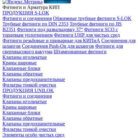
Фитинги и Арматура КИП
ПРОДУКЦИЯ S-LOK
Фитинги и соединения
Обжимные трубные фитинги S-LOK
Трубные фитинги по DIN 2353
Трубные фитинги по JIS
B2351
Фитинги под развальцовку 37°
Фитинги SCO с
торцевым уплотнением
Фитинги UHP для чистых сред
Фитинги резьбовые и приварные для КИПиА
Соединения для
шлангов
Соединения Push-On для шлангов
Фитинги для
сверхвысокого вакуума
Штампованные фитинги
Клапаны игольчатые
Краны шаровые
Клапанные блоки
Клапаны обратные
Клапаны предохранительные
Фильтры тонкой очистки
ПРОДУКЦИЯ UNILOK
Фитинги и соединения
Клапаны игольчатые
Краны шаровые
Клапанные блоки
Клапаны обратные
Клапаны предохранительные
Фильтры тонкой очистки
Элементы особо чистых сред