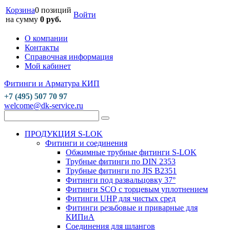
Корзина
0 позиций
Войти
на сумму
0 руб.
О компании
Контакты
Справочная информация
Мой кабинет
Фитинги и Арматура КИП
+7 (495) 507 70 97
welcome@dk-service.ru
ПРОДУКЦИЯ S-LOK
Фитинги и соединения
Обжимные трубные фитинги S-LOK
Трубные фитинги по DIN 2353
Трубные фитинги по JIS B2351
Фитинги под развальцовку 37°
Фитинги SCO с торцевым уплотнением
Фитинги UHP для чистых сред
Фитинги резьбовые и приварные для
КИПиА
Соединения для шлангов