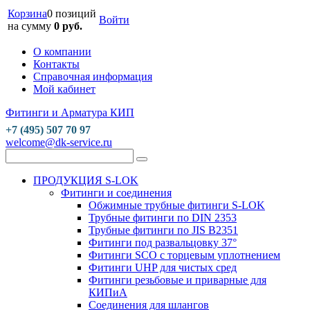
Корзина
0 позиций
Войти
на сумму
0 руб.
О компании
Контакты
Справочная информация
Мой кабинет
Фитинги и Арматура КИП
+7 (495) 507 70 97
welcome@dk-service.ru
ПРОДУКЦИЯ S-LOK
Фитинги и соединения
Обжимные трубные фитинги S-LOK
Трубные фитинги по DIN 2353
Трубные фитинги по JIS B2351
Фитинги под развальцовку 37°
Фитинги SCO с торцевым уплотнением
Фитинги UHP для чистых сред
Фитинги резьбовые и приварные для
КИПиА
Соединения для шлангов