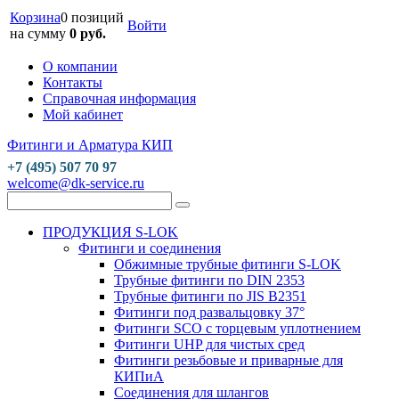
Корзина
0 позиций
Войти
на сумму
0 руб.
О компании
Контакты
Справочная информация
Мой кабинет
Фитинги и Арматура КИП
+7 (495) 507 70 97
welcome@dk-service.ru
ПРОДУКЦИЯ S-LOK
Фитинги и соединения
Обжимные трубные фитинги S-LOK
Трубные фитинги по DIN 2353
Трубные фитинги по JIS B2351
Фитинги под развальцовку 37°
Фитинги SCO с торцевым уплотнением
Фитинги UHP для чистых сред
Фитинги резьбовые и приварные для
КИПиА
Соединения для шлангов