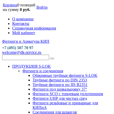
Корзина
0 позиций
Войти
на сумму
0 руб.
О компании
Контакты
Справочная информация
Мой кабинет
Фитинги и Арматура КИП
+7 (495) 507 70 97
welcome@dk-service.ru
ПРОДУКЦИЯ S-LOK
Фитинги и соединения
Обжимные трубные фитинги S-LOK
Трубные фитинги по DIN 2353
Трубные фитинги по JIS B2351
Фитинги под развальцовку 37°
Фитинги SCO с торцевым уплотнением
Фитинги UHP для чистых сред
Фитинги резьбовые и приварные для
КИПиА
Соединения для шлангов