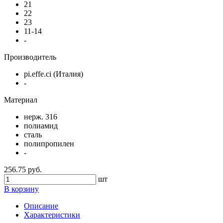
21
22
23
11-14
-
Производитель
pi.effe.ci (Италия)
-
Материал
нерж. 316
полиамид
сталь
полипропилен
-
256.75 руб.
шт
В корзину
Описание
Характеристики