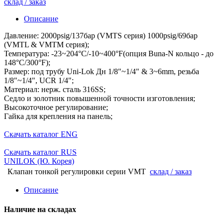
склад / заказ
Описание
Давление: 2000psig/137бар (VMTS серия) 1000psig/69бар
(VMTL & VMTM серия);
Температура: -23~204°C/-10~400°F(опция Buna-N кольцо - до
148°C/300°F);
Размер: под трубу Uni-Lok Дн 1/8"~1/4" & 3~6mm, резьба
1/8"~1/4", UCR 1/4";
Материал: нерж. сталь 316SS;
Седло и золотник повышенной точности изготовления;
Высокоточное регулирование;
Гайка для крепления на панель;
Скачать каталог ENG
Скачать каталог RUS
UNILOK (Ю. Корея)
Клапан тонкой регулировки серии VMT
склад / заказ
Описание
Наличие на складах