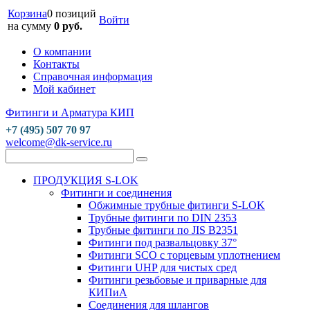
Корзина
0 позиций
Войти
на сумму
0 руб.
О компании
Контакты
Справочная информация
Мой кабинет
Фитинги и Арматура КИП
+7 (495) 507 70 97
welcome@dk-service.ru
ПРОДУКЦИЯ S-LOK
Фитинги и соединения
Обжимные трубные фитинги S-LOK
Трубные фитинги по DIN 2353
Трубные фитинги по JIS B2351
Фитинги под развальцовку 37°
Фитинги SCO с торцевым уплотнением
Фитинги UHP для чистых сред
Фитинги резьбовые и приварные для
КИПиА
Соединения для шлангов