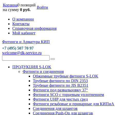
Корзина
0 позиций
Войти
на сумму
0 руб.
О компании
Контакты
Справочная информация
Мой кабинет
Фитинги и Арматура КИП
+7 (495) 507 70 97
welcome@dk-service.ru
ПРОДУКЦИЯ S-LOK
Фитинги и соединения
Обжимные трубные фитинги S-LOK
Трубные фитинги по DIN 2353
Трубные фитинги по JIS B2351
Фитинги под развальцовку 37°
Фитинги SCO с торцевым уплотнением
Фитинги UHP для чистых сред
Фитинги резьбовые и приварные для КИПиА
Соединения для шлангов
Соединения Push-On для шлангов