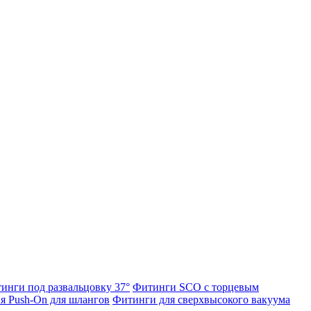
инги под развальцовку 37°
Фитинги SCO с торцевым
я Push-On для шлангов
Фитинги для сверхвысокого вакуума