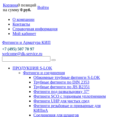
Корзина
0 позиций
Войти
на сумму
0 руб.
О компании
Контакты
Справочная информация
Мой кабинет
Фитинги и Арматура КИП
+7 (495) 507 70 97
welcome@dk-service.ru
ПРОДУКЦИЯ S-LOK
Фитинги и соединения
Обжимные трубные фитинги S-LOK
Трубные фитинги по DIN 2353
Трубные фитинги по JIS B2351
Фитинги под развальцовку 37°
Фитинги SCO с торцевым уплотнением
Фитинги UHP для чистых сред
Фитинги резьбовые и приварные для
КИПиА
Соединения для шлангов