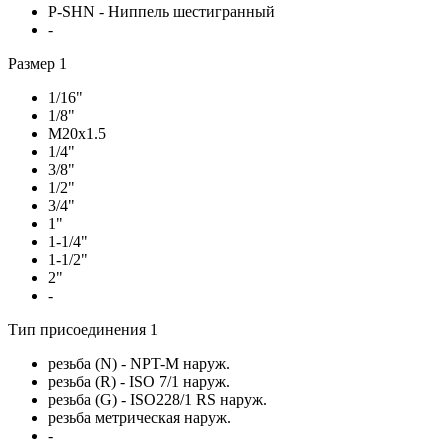
P-SHN - Ниппель шестигранный
-
Размер 1
1/16"
1/8"
M20x1.5
1/4"
3/8"
1/2"
3/4"
1"
1-1/4"
1-1/2"
2"
-
Тип присоединения 1
резьба (N) - NPT-M наруж.
резьба (R) - ISO 7/1 наруж.
резьба (G) - ISO228/1 RS наруж.
резьба метрическая наруж.
-