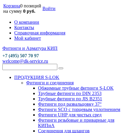
Корзина
0 позиций
Войти
на сумму
0 руб.
О компании
Контакты
Справочная информация
Мой кабинет
Фитинги и Арматура КИП
+7 (495) 507 70 97
welcome@dk-service.ru
ПРОДУКЦИЯ S-LOK
Фитинги и соединения
Обжимные трубные фитинги S-LOK
Трубные фитинги по DIN 2353
Трубные фитинги по JIS B2351
Фитинги под развальцовку 37°
Фитинги SCO с торцевым уплотнением
Фитинги UHP для чистых сред
Фитинги резьбовые и приварные для
КИПиА
Соединения для шлангов