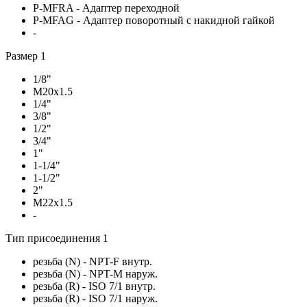
P-MFRA - Адаптер переходной
P-MFAG - Адаптер поворотный с накидной гайкой
-
Размер 1
1/8"
M20x1.5
1/4"
3/8"
1/2"
3/4"
1"
1-1/4"
1-1/2"
2"
M22x1.5
-
Тип присоединения 1
резьба (N) - NPT-F внутр.
резьба (N) - NPT-M наруж.
резьба (R) - ISO 7/1 внутр.
резьба (R) - ISO 7/1 наруж.