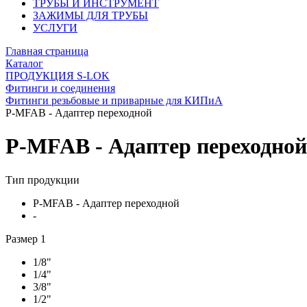
ТРУБЫ И ИНСТРУМЕНТ
ЗАЖИМЫ ДЛЯ ТРУБЫ
УСЛУГИ
Главная страница
Каталог
ПРОДУКЦИЯ S-LOK
Фитинги и соединения
Фитинги резьбовые и приварные для КИПиА
P-MFAB - Адаптер переходной
P-MFAB - Адаптер переходной
Тип продукции
P-MFAB - Адаптер переходной
-
Размер 1
1/8"
1/4"
3/8"
1/2"