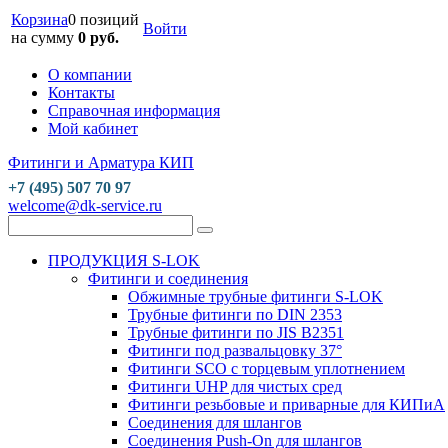
Корзина
0 позиций
Войти
на сумму
0 руб.
О компании
Контакты
Справочная информация
Мой кабинет
Фитинги и Арматура КИП
+7 (495) 507 70 97
welcome@dk-service.ru
ПРОДУКЦИЯ S-LOK
Фитинги и соединения
Обжимные трубные фитинги S-LOK
Трубные фитинги по DIN 2353
Трубные фитинги по JIS B2351
Фитинги под развальцовку 37°
Фитинги SCO с торцевым уплотнением
Фитинги UHP для чистых сред
Фитинги резьбовые и приварные для КИПиА
Соединения для шлангов
Соединения Push-On для шлангов