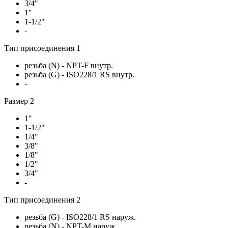
3/4"
1"
1-1/2"
-
Тип присоединения 1
резьба (N) - NPT-F внутр.
резьба (G) - ISO228/1 RS внутр.
-
Размер 2
1"
1-1/2"
1/4"
3/8"
1/8"
1/2"
3/4"
-
Тип присоединения 2
резьба (G) - ISO228/1 RS наруж.
резьба (N) - NPT-M наруж.