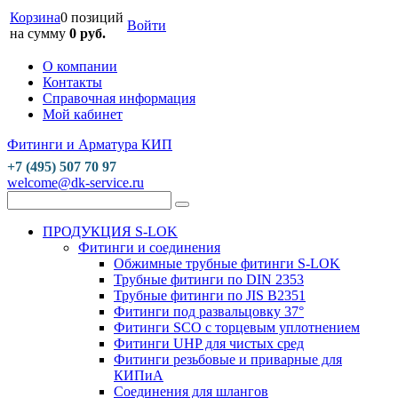
Корзина
0 позиций
Войти
на сумму
0 руб.
О компании
Контакты
Справочная информация
Мой кабинет
Фитинги и Арматура КИП
+7 (495) 507 70 97
welcome@dk-service.ru
ПРОДУКЦИЯ S-LOK
Фитинги и соединения
Обжимные трубные фитинги S-LOK
Трубные фитинги по DIN 2353
Трубные фитинги по JIS B2351
Фитинги под развальцовку 37°
Фитинги SCO с торцевым уплотнением
Фитинги UHP для чистых сред
Фитинги резьбовые и приварные для
КИПиА
Соединения для шлангов