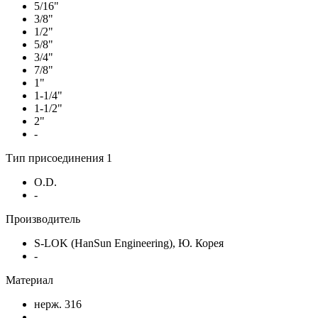
5/16"
3/8"
1/2"
5/8"
3/4"
7/8"
1"
1-1/4"
1-1/2"
2"
-
Тип присоединения 1
O.D.
-
Производитель
S-LOK (HanSun Engineering), Ю. Корея
-
Материал
нерж. 316
-