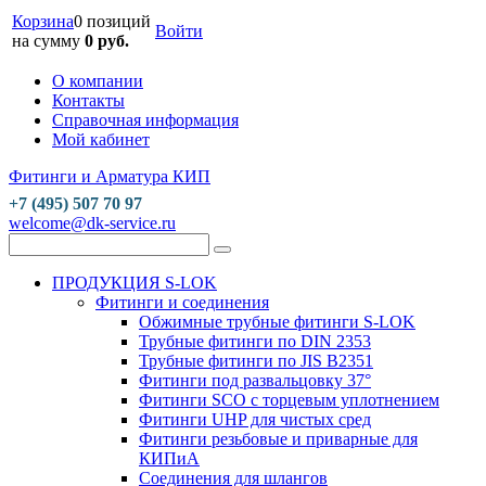
Корзина
0 позиций
Войти
на сумму
0 руб.
О компании
Контакты
Справочная информация
Мой кабинет
Фитинги и Арматура КИП
+7 (495) 507 70 97
welcome@dk-service.ru
ПРОДУКЦИЯ S-LOK
Фитинги и соединения
Обжимные трубные фитинги S-LOK
Трубные фитинги по DIN 2353
Трубные фитинги по JIS B2351
Фитинги под развальцовку 37°
Фитинги SCO с торцевым уплотнением
Фитинги UHP для чистых сред
Фитинги резьбовые и приварные для
КИПиА
Соединения для шлангов