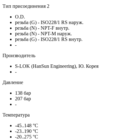
Тип присоединения 2
O.D.
резьба (G) - ISO228/1 RS наруж.
резьба (N) - NPT-F внутр.
резьба (N) - NPT-M наруж.
резьба (G) - ISO228/1 RS внутр.
-
Производитель
S-LOK (HanSun Engineering), Ю. Корея
-
Давление
138 бар
207 бар
-
Температура
-45..148 °C
-23..190 °C
-20..275 °C