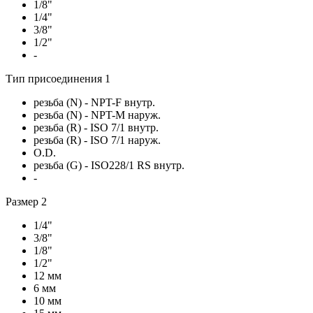
1/8"
1/4"
3/8"
1/2"
-
Тип присоединения 1
резьба (N) - NPT-F внутр.
резьба (N) - NPT-M наруж.
резьба (R) - ISO 7/1 внутр.
резьба (R) - ISO 7/1 наруж.
O.D.
резьба (G) - ISO228/1 RS внутр.
-
Размер 2
1/4"
3/8"
1/8"
1/2"
12 мм
6 мм
10 мм