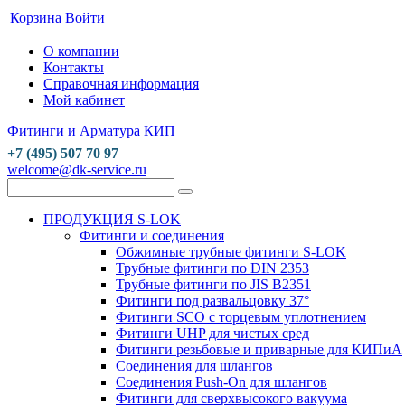
Корзина
Войти
О компании
Контакты
Справочная информация
Мой кабинет
Фитинги и Арматура КИП
+7 (495) 507 70 97
welcome@dk-service.ru
ПРОДУКЦИЯ S-LOK
Фитинги и соединения
Обжимные трубные фитинги S-LOK
Трубные фитинги по DIN 2353
Трубные фитинги по JIS B2351
Фитинги под развальцовку 37°
Фитинги SCO с торцевым уплотнением
Фитинги UHP для чистых сред
Фитинги резьбовые и приварные для КИПиА
Соединения для шлангов
Соединения Push-On для шлангов
Фитинги для сверхвысокого вакуума