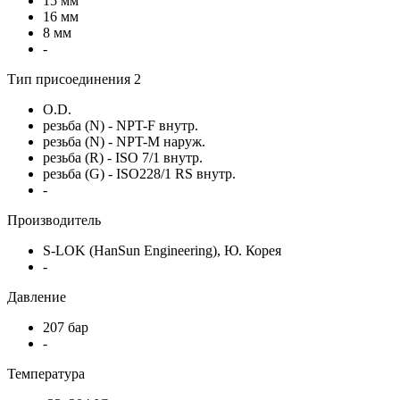
15 мм
16 мм
8 мм
-
Тип присоединения 2
O.D.
резьба (N) - NPT-F внутр.
резьба (N) - NPT-M наруж.
резьба (R) - ISO 7/1 внутр.
резьба (G) - ISO228/1 RS внутр.
-
Производитель
S-LOK (HanSun Engineering), Ю. Корея
-
Давление
207 бар
-
Температура