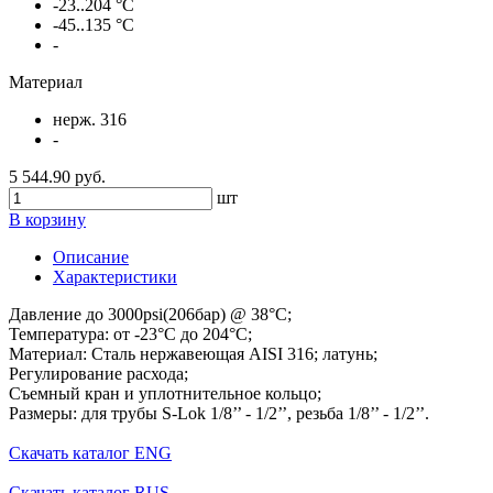
-23..204 °C
-45..135 °C
-
Материал
нерж. 316
-
5 544.90 руб.
шт
В корзину
Описание
Характеристики
Давление до 3000psi(206бар) @ 38°C;
Температура: от -23°C до 204°C;
Материал: Сталь нержавеющая AISI 316; латунь;
Регулирование расхода;
Съемный кран и уплотнительное кольцо;
Размеры: для трубы S-Lok 1/8’’ - 1/2’’, резьба 1/8’’ - 1/2’’.
Скачать каталог ENG
Скачать каталог RUS